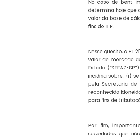
No caso de bens im
determina hoje que a
valor da base de cálc
fins do ITR.
Nesse quesito, o PL 
valor de mercado do
Estado (“SEFAZ-SP”
incidiria sobre: (i) 
pela Secretaria de
reconhecida idoneida
para fins de tributaçã
Por fim, important
sociedades que nã