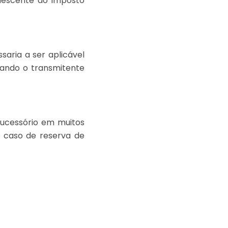
nescente do imposto
aria a ser aplicável
uando o transmitente
sucessório em muitos
 caso de reserva de