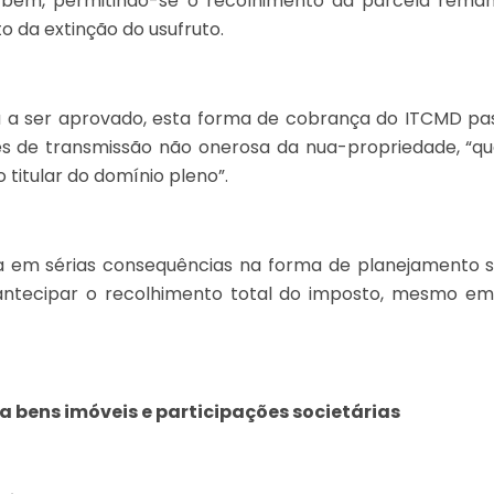
o bem, permitindo-se o recolhimento da parcela rema
da extinção do usufruto.
 a ser aprovado, esta forma de cobrança do ITCMD pass
s de transmissão não onerosa da nua-propriedade, “q
o titular do domínio pleno”.
ca em sérias consequências na forma de planejamento 
 antecipar o recolhimento total do imposto, mesmo em
a bens imóveis e participações societárias