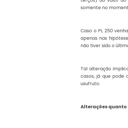
terços) do valor d
somente no momento 
Caso o PL 250 venha
apenas nas hipótese
não tiver sido o últim
Tal alteração impli
casos, já que pode
usufruto.
Alterações quanto 