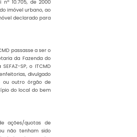
 nº 10.705, de 2000
ndo imóvel urbano, ao
 imóvel declarado para
TCMD passasse a ser o
etaria da Fazenda do
a SEFAZ-SP, o ITCMD
enfeitorias, divulgado
o ou outro órgão de
cípio do local do bem
 de ações/quotas de
ou não tenham sido