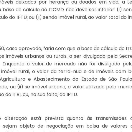
óveis deixados por herança ou doados em vida, a Lei
 base de cálculo do ITCMD não deve ser inferior: (i) se
ulo do IPTU; ou (ii) sendo imóvel rural, ao valor total do
250, caso aprovado, faria com que a base de cálculo do I
s imóveis urbanos ou rurais, a ser divulgado pela Secr
). Enquanto o valor de mercado não for divulgado pel
se imóvel rural, o valor da terra-nua e de imóveis com b
 Agricultura e Abastecimento do Estado de São Paul
de; ou (ii) se imóvel urbano, o valor utilizado pelo muni
o do ITBI, ou, na sua falta, do IPTU.
e alteração está prevista quanto às transmissões
o sejam objeto de negociação em bolsa de valores 