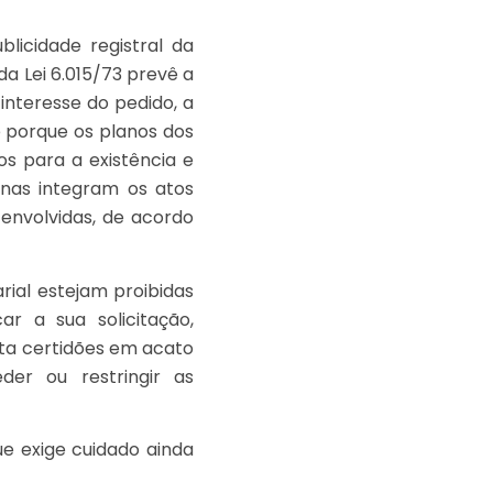
licidade registral da
da Lei 6.015/73 prevê a
interesse do pedido, a
e porque os planos dos
tos para a existência e
penas integram os atos
 envolvidas, de acordo
rial estejam proibidas
ar a sua solicitação,
ita certidões em acato
der ou restringir as
que exige cuidado ainda