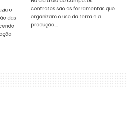
No dia a dia do campo, os
contratos são as ferramentas que
uziu o
organizam o uso da terra e a
ção das
produção….
ecendo
moção