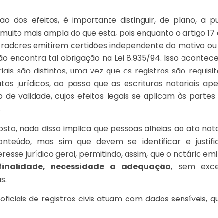
 dos efeitos, é importante distinguir, de plano, a pub
é muito mais ampla do que esta, pois enquanto o artigo 17 
tradores emitirem certidões independente do motivo ou 
não encontra tal obrigação na Lei 8.935/94. Isso acontec
riais são distintos, uma vez que os registros são requisi
atos jurídicos, ao passo que as escrituras notariais a
o de validade, cujos efeitos legais se aplicam às partes
.
to, nada disso implica que pessoas alheias ao ato nota
teúdo, mas sim que devem se identificar e justific
esse jurídico geral, permitindo, assim, que o notário em
 finalidade, necessidade a adequação
, sem exce
s.
e oficiais de registros civis atuam com dados sensíveis, 