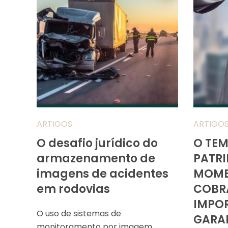
ARTIGOS
ARTIGO
O desafio jurídico do
O TE
armazenamento de
PATRI
imagens de acidentes
MOME
em rodovias
COBR
IMPO
O uso de sistemas de
GARAN
monitoramento por imagem