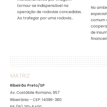
tornou-se indispensável na
No ambie
operação de rodovias concedidas.
especial
Ao trafegar por uma rodovia…
comum q
cooperat
de insum
financei
MATRIZ
Ribeirão Preto/SP
Av. Costábile Romano, 957
Ribeirânia – CEP: 14096-380
55 (16) 2111-5400