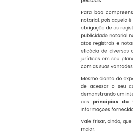
pessoais
Para boa compreensão
notarial, pois aquela 
obrigação de os regis
publicidade notarial 
atos registrais e nota
eficácia de diversos 
jurídicos em seu plan
com as suas vontades
Mesmo diante do expos
de acessar o seu con
demonstrando um inter
aos
princípios da
informações fornecida
Vale frisar, ainda, qu
maior.