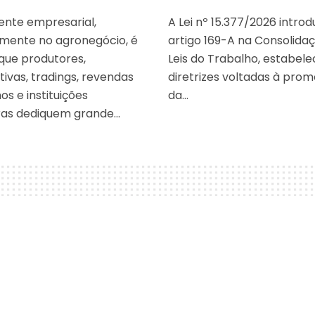
nte empresarial,
A Lei nº 15.377/2026 introd
mente no agronegócio, é
artigo 169-A na Consolida
ue produtores,
Leis do Trabalho, estabel
ivas, tradings, revendas
diretrizes voltadas à pro
os e instituições
da…
ras dediquem grande…