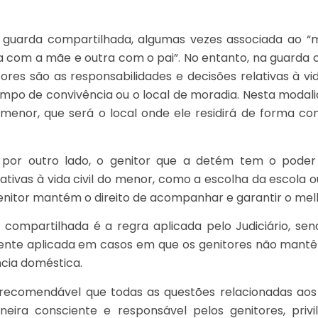
a guarda compartilhada, algumas vezes associada ao “m
 com a mãe e outra com o pai”. No entanto, na guarda c
tores são as responsabilidades e decisões relativas à vid
po de convivência ou o local de moradia. Nesta modalid
menor, que será o local onde ele residirá de forma co
, por outro lado, o genitor que a detém tem o poder
lativas à vida civil do menor, como a escolha da escola 
enitor mantém o direito de acompanhar e garantir o melho
compartilhada é a regra aplicada pelo Judiciário, sen
nte aplicada em casos em que os genitores não mantê
ncia doméstica.
 recomendável que todas as questões relacionadas aos
eira consciente e responsável pelos genitores, priv