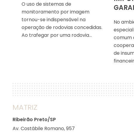
O uso de sistemas de
GARAN
monitoramento por imagem
tornou-se indispensável na
No ambie
operação de rodovias concedidas.
especial
Ao trafegar por uma rodovia…
comum q
cooperat
de insum
financei
MATRIZ
Ribeirão Preto/SP
Av. Costábile Romano, 957