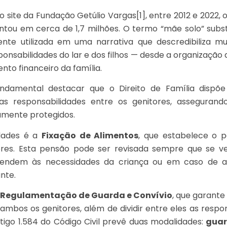
o site da Fundação Getúlio Vargas
[1]
, entre 2012 e 2022,
ou em cerca de 1,7 milhões. O termo “mãe solo” subst
mente utilizada em uma narrativa que descredibiliza 
ponsabilidades do lar e dos filhos — desde a organização 
nto financeiro da família.
undamental destacar que o Direito de Família disp
as responsabilidades entre os genitores, assegurand
mente protegidos.
idades é a
Fixação de Alimentos
, que estabelece o
res. Esta pensão pode ser revisada sempre que se ver
tendem às necessidades da criança ou em caso de a
nte.
Regulamentação de Guarda e Convívio
, que garante 
bos os genitores, além de dividir entre eles as respon
tigo 1.584 do Código Civil prevê duas modalidades:
guar