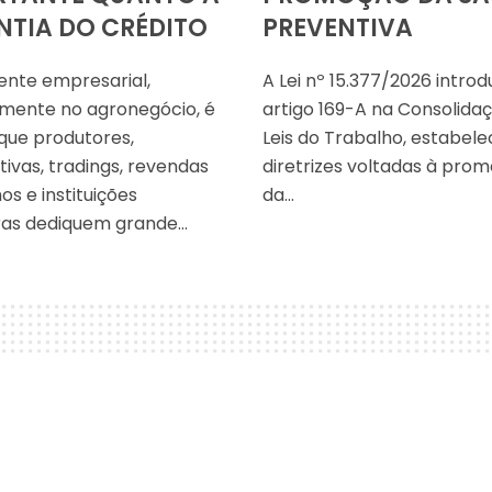
TIA DO CRÉDITO
PREVENTIVA
nte empresarial,
A Lei nº 15.377/2026 introd
mente no agronegócio, é
artigo 169-A na Consolida
ue produtores,
Leis do Trabalho, estabel
ivas, tradings, revendas
diretrizes voltadas à pro
os e instituições
da…
ras dediquem grande…