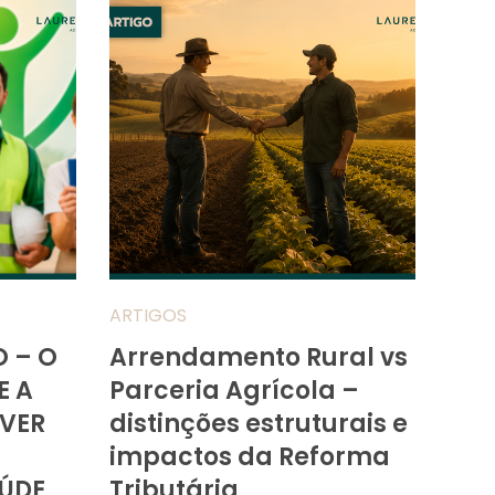
ARTIGOS
O – O
Arrendamento Rural vs
E A
Parceria Agrícola –
VER
distinções estruturais e
impactos da Reforma
ÚDE
Tributária